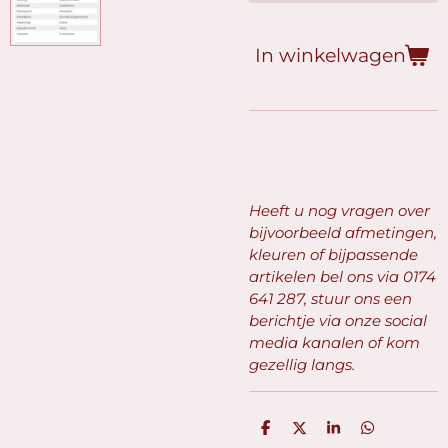
In winkelwagen
Heeft u nog vragen over
bijvoorbeeld afmetingen,
kleuren of bijpassende
artikelen bel ons via
0174
641 287, stuur ons een
berichtje via onze social
media kanalen of kom
gezellig langs.
D
D
S
D
e
e
h
e