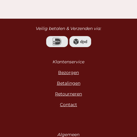
l
e
a
l
e
l
r
e
n
e
n
Veilig betalen & Verzenden via:
Klantenservice
Bezorgen
Betalingen
Retourneren
Contact
Algemeen