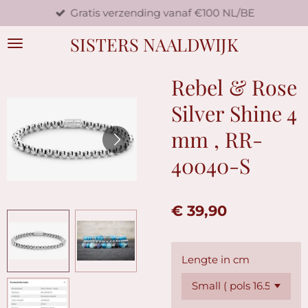
Gratis verzending vanaf €100 NL/BE
Ga
direct
SISTERS NAALDWIJK
naar
de
hoofdinhoud
Rebel & Rose
Silver Shine 4
mm , RR-
40040-S
€ 39,90
Lengte in cm