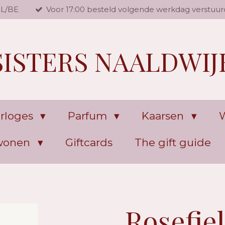
NL/BE
Voor 17:00 besteld volgende werkdag verstuur
SISTERS NAALDWIJ
rloges
Parfum
Kaarsen
W
 wonen
Giftcards
The gift guide
Rosefie