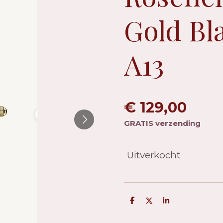
Gold B
A13
€ 129,00
GRATIS verzending
Uitverkocht
D
D
S
e
e
h
l
e
a