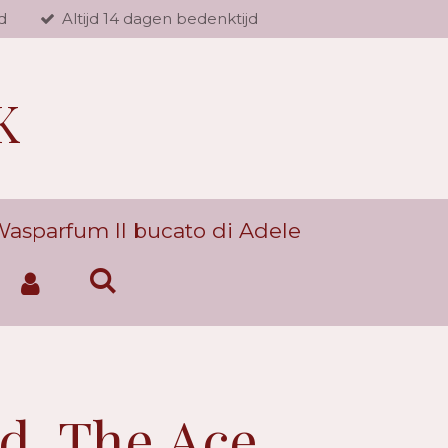
d
Altijd 14 dagen bedenktijd
K
asparfum Il bucato di Adele
ld, The Ace