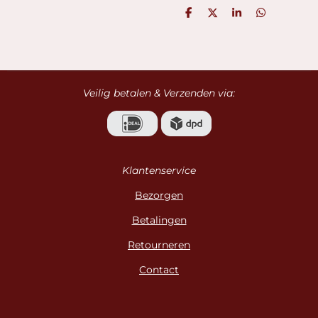
D
D
S
D
e
e
h
e
l
e
a
l
e
l
r
e
n
e
n
Veilig betalen & Verzenden via:
Klantenservice
Bezorgen
Betalingen
Retourneren
Contact