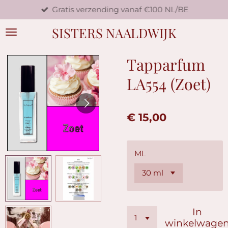
Gratis verzending vanaf €100 NL/BE
Ga
direct
SISTERS NAALDWIJK
naar
de
hoofdinhoud
Tapparfum
LA554 (Zoet)
€ 15,00
ML
In
winkelwage