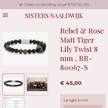
Gratis verzending vanaf €100 NL/BE
Ga
direct
SISTERS NAALDWIJK
naar
de
hoofdinhoud
Rebel & Rose
Matt Tiger
Lily Twist 8
mm , RR-
80067-S
€ 45,00
Lengte in cm