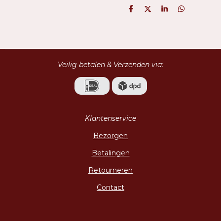
D
D
S
D
e
e
h
e
l
e
a
l
e
l
r
e
n
e
n
Veilig betalen & Verzenden via:
Klantenservice
Bezorgen
Betalingen
Retourneren
Contact