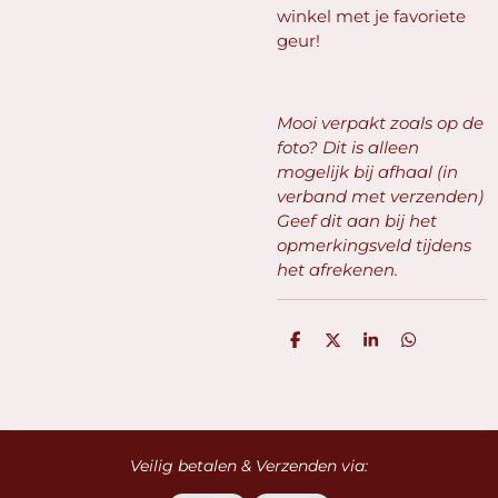
winkel met je favoriete
geur!
Mooi verpakt zoals op de
foto? Dit is alleen
mogelijk bij afhaal (in
verband met verzenden)
Geef dit aan bij het
opmerkingsveld tijdens
het afrekenen.
D
D
S
D
e
e
h
e
l
e
a
l
e
l
r
e
n
e
n
Veilig betalen & Verzenden via: