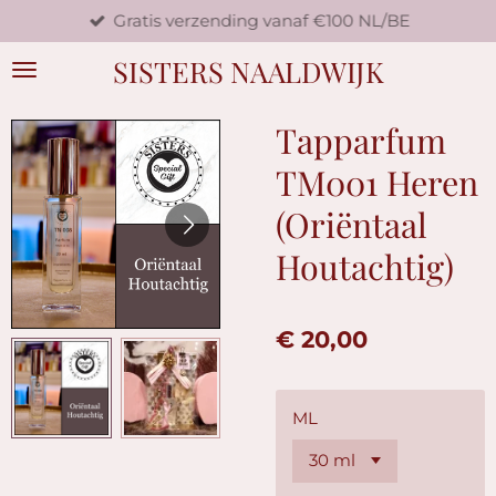
Gratis verzending vanaf €100 NL/BE
Ga
direct
SISTERS NAALDWIJK
naar
de
hoofdinhoud
Tapparfum
TM001 Heren
(Oriëntaal
Houtachtig)
€ 20,00
ML